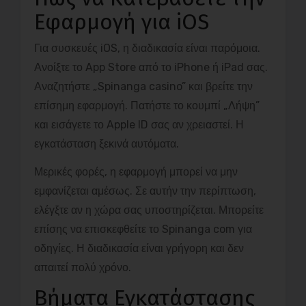
Εφαρμογή για iOS
Για συσκευές iOS, η διαδικασία είναι παρόμοια.
Ανοίξτε το App Store από το iPhone ή iPad σας.
Αναζητήστε „Spinanga casino” και βρείτε την
επίσημη εφαρμογή. Πατήστε το κουμπί „Λήψη”
και εισάγετε το Apple ID σας αν χρειαστεί. Η
εγκατάσταση ξεκινά αυτόματα.
Μερικές φορές, η εφαρμογή μπορεί να μην
εμφανίζεται αμέσως. Σε αυτήν την περίπτωση,
ελέγξτε αν η χώρα σας υποστηρίζεται. Μπορείτε
επίσης να επισκεφθείτε το Spinanga com για
οδηγίες. Η διαδικασία είναι γρήγορη και δεν
απαιτεί πολύ χρόνο.
Βήματα Εγκατάστασης