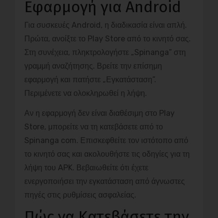
Εφαρμογή για Android
Για συσκευές Android, η διαδικασία είναι απλή.
Πρώτα, ανοίξτε το Play Store από το κινητό σας.
Στη συνέχεια, πληκτρολογήστε „Spinanga” στη
γραμμή αναζήτησης. Βρείτε την επίσημη
εφαρμογή και πατήστε „Εγκατάσταση”.
Περιμένετε να ολοκληρωθεί η λήψη.
Αν η εφαρμογή δεν είναι διαθέσιμη στο Play
Store, μπορείτε να τη κατεβάσετε από το
Spinanga com. Επισκεφθείτε τον ιστότοπο από
το κινητό σας και ακολουθήστε τις οδηγίες για τη
λήψη του APK. Βεβαιωθείτε ότι έχετε
ενεργοποιήσει την εγκατάσταση από άγνωστες
πηγές στις ρυθμίσεις ασφαλείας.
Πώς να Κατεβάσετε την