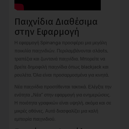
Παιχνίδια Διαθέσιμα
στην Εφαρμογή
Η εφαρμογή Spinanga προσφέρει μια μεγάλη
ποικιλία παιχνιδιών. Περιλαμβάνονται σλάots,
τραπέζια και ζωντανά παιχνίδια. Μπορείτε να
βρείτε δημοφιλή παιχνίδια όπως blackjack και
ρουλέτα. Όλα είναι προσαρμοσμένα για κινητά.
Νέα παιχνίδια προστίθενται τακτικά. Ελέγξτε την
ενότητα „Νέα” στην εφαρμογή για ενημερώσεις.
Η ποιότητα γραφικών είναι υψηλή, ακόμα και σε
μικρές οθόνες. Αυτό διασφαλίζει μια καλή
εμπειρία παιχνιδιού.