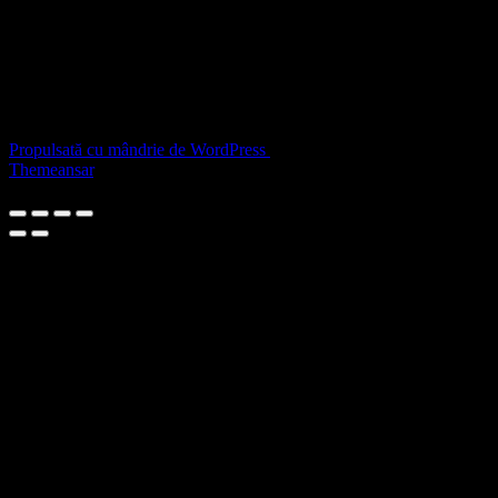
SECOLUL XXI CU V BILL
MURESAN (CANADA)
Niciun comentariu de arătat.
Propulsată cu mândrie de WordPress
|
Temă: Agencyup de
Themeansar
.