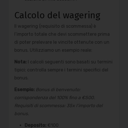
Calcolo del wagering
Il wagering (requisito di scommessa) è
l’importo totale che devi scommettere prima
di poter prelevare le vincite ottenute con un
bonus. Utilizziamo un esempio reale:
Nota:
I calcoli seguenti sono basati su termini
tipici; controlla sempre i termini specifici del
bonus.
Esempio:
Bonus di benvenuto:
corrispondenza del 100% fino a €500.
Requisiti di scommessa: 35x l’importo del
bonus.
Deposito:
€100