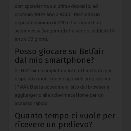
corrispondenza sul primo deposito, ad
esempio 100% fino a €500. Richiede un
deposito minimo di €10 e ha requisiti di
scommessa (wagering) che vanno soddisfatti
entro 30 giorni.
Posso giocare su Betfair
dal mio smartphone?
Sì, Betfair è completamente ottimizzato per
dispositivi mobili come app web progressiva
(PWA). Basta accedere al sito dal browser e
aggiungerlo alla schermata Home per un
accesso rapido.
Quanto tempo ci vuole per
ricevere un prelievo?