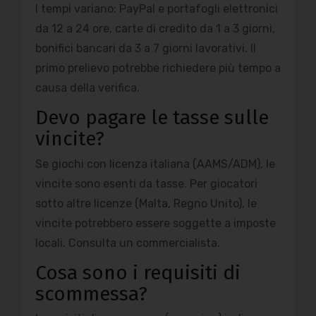
I tempi variano: PayPal e portafogli elettronici
da 12 a 24 ore, carte di credito da 1 a 3 giorni,
bonifici bancari da 3 a 7 giorni lavorativi. Il
primo prelievo potrebbe richiedere più tempo a
causa della verifica.
Devo pagare le tasse sulle
vincite?
Se giochi con licenza italiana (AAMS/ADM), le
vincite sono esenti da tasse. Per giocatori
sotto altre licenze (Malta, Regno Unito), le
vincite potrebbero essere soggette a imposte
locali. Consulta un commercialista.
Cosa sono i requisiti di
scommessa?