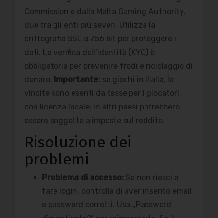
Commission e dalla Malta Gaming Authority,
due tra gli enti più severi. Utilizza la
crittografia SSL a 256 bit per proteggere i
dati. La verifica dell’identità (KYC) è
obbligatoria per prevenire frodi e riciclaggio di
denaro.
Importante:
se giochi in Italia, le
vincite sono esenti da tasse per i giocatori
con licenza locale; in altri paesi potrebbero
essere soggette a imposte sul reddito.
Risoluzione dei
problemi
Problema di accesso:
Se non riesci a
fare login, controlla di aver inserito email
e password corretti. Usa „Password