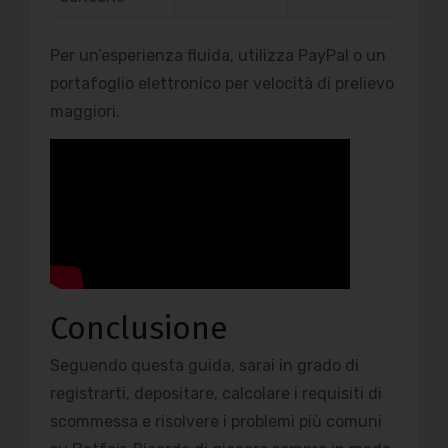
Per un’esperienza fluida, utilizza PayPal o un
portafoglio elettronico per velocità di prelievo
maggiori.
Conclusione
Seguendo questa guida, sarai in grado di
registrarti, depositare, calcolare i requisiti di
scommessa e risolvere i problemi più comuni