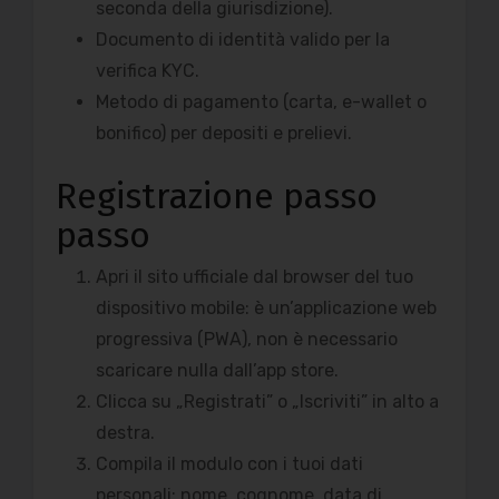
seconda della giurisdizione).
Documento di identità valido per la
verifica KYC.
Metodo di pagamento (carta, e-wallet o
bonifico) per depositi e prelievi.
Registrazione passo
passo
Apri il sito ufficiale dal browser del tuo
dispositivo mobile: è un’applicazione web
progressiva (PWA), non è necessario
scaricare nulla dall’app store.
Clicca su „Registrati” o „Iscriviti” in alto a
destra.
Compila il modulo con i tuoi dati
personali: nome, cognome, data di