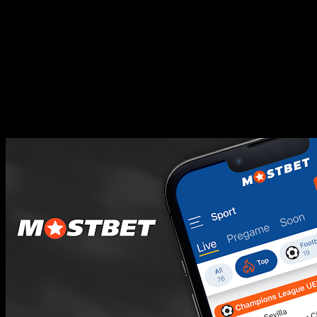
Play Store non supporta applicazioni di gioco d’azzardo con soldi
veri. Una volta concluso il download, sarà necessario consentire
l’installazione di app da origini sconosciute nel proprio dispositivo,
un processo che è sicuro e standard per molte applicazioni di
scommesse online.
Gli utenti iOS possono scaricare l’app direttamente dall’Apple App
Store. Una semplice ricerca „Mostbet” permetterà di trovare
l’applicazione officiale, pronta per il download e l’installazione
immediati senza ulteriori passaggi.