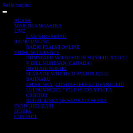
Sari la conținut
ACASA
MISIUNEA NOASTRA
LIVE
LIVE STREAMING
RADIO ONLINE
RADIO PSALMI ONLINE
EMISIUNI CURENTE
DUMNEZEU VORBESTE IN SECOLUL XXI CU
V BILL MURESAN (CANADA)
INVITATII NOSTRI
SEARA DE VINERI CU PASTOR RELU
BAHNARU
EMISIUNEA „CUNOASTEREA CUVANTULUI
LUI DUMNEZEU” CU PASTOR MIRCEA
CROITOR
RUGACIUNEA DE SAMBATA SEARA
EVANGHELIZARI
ECHIPA
CONTACT
Come Scaricare e Usare l’App