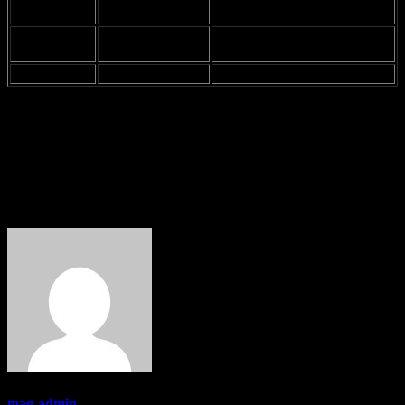
Bienvenue
Jusqu’à 100 %
x35
Sur machines à sous
Tours gratuits
50 tours
sélectionnées
Cashback
10 %
Calculé sur les pertes nettes
Note :
Vegasino est sous licence de Curaçao. Selon votre pays de
résidence, les gains peuvent être soumis à l’impôt local. Vérifiez
votre législation fiscale.
En résumé, pour profiter pleinement de l’expérience Vegasino,
suivez ces étapes simples. N’oubliez pas de jouer de manière
responsable.
mag-admin