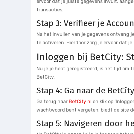
ervoor dat je juiste gegevens invult, aange
transacties.
Stap 3: Verifieer je Accoun
Na het invullen van je gegevens ontvang je e
te activeren. Hierdoor zorg je ervoor dat 
Inloggen bij BetCity: 
Nu je je hebt geregistreerd, is het tijd om
BetCity.
Stap 4: Ga naar de BetCi
Ga terug naar
BetCity nl
en klik op ‘Inlogge
wachtwoord bent vergeten, biedt de site de
Stap 5: Navigeren door h