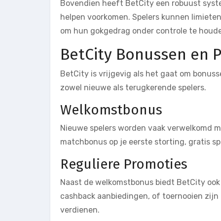
Bovendien heeft BetCity een robuust sys
helpen voorkomen. Spelers kunnen limieten
om hun gokgedrag onder controle te houd
BetCity Bonussen en 
BetCity is vrijgevig als het gaat om bonus
zowel nieuwe als terugkerende spelers.
Welkomstbonus
Nieuwe spelers worden vaak verwelkomd me
matchbonus op je eerste storting, gratis sp
Reguliere Promoties
Naast de welkomstbonus biedt BetCity ook 
cashback aanbiedingen, of toernooien zijn
verdienen.