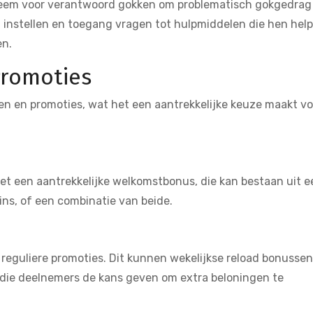
teem voor verantwoord gokken om problematisch gokgedrag
 instellen en toegang vragen tot hulpmiddelen die hen hel
en.
Promoties
sen en promoties, wat het een aantrekkelijke keuze maakt vo
t een aantrekkelijke welkomstbonus, die kan bestaan uit e
ins, of een combinatie van beide.
reguliere promoties. Dit kunnen wekelijkse reload bonussen
 die deelnemers de kans geven om extra beloningen te