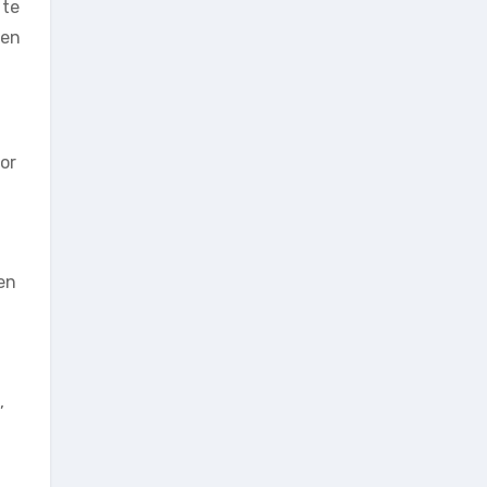
 te
pen
or
en
,