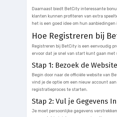
Daarnaast biedt BetCity interessante bon
klanten kunnen profiteren van extra speel
het is een goed idee om hun aanbiedingen 
Hoe Registreren bij Be
Registreren bij BetCity is een eenvoudig pr
ervoor dat je snel van start kunt gaan met
Stap 1: Bezoek de Websit
Begin door naar de officiële website van Bet
vind je de optie om een nieuw account aan 
registratieproces te starten.
Stap 2: Vul je Gegevens In
Je moet persoonlijke gegevens verstrekke