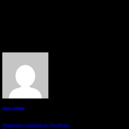
Ano, stačí se přihlásit pomocí svých údajů pro 1win login.
Závěrem
Tento průvodce vám pomohl pochopit základy registrace, sázení a
řešení problémů. Nezapomeňte hrát zodpovědně a využívat bonusy
s porozuměním podmínek.
mag-admin
Niciun comentariu de arătat.
Propulsată cu mândrie de WordPress
|
Temă: Agencyup de