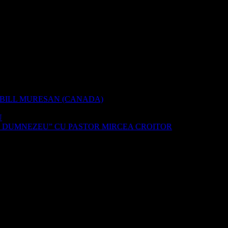
 BILL MURESAN (CANADA)
U
 DUMNEZEU” CU PASTOR MIRCEA CROITOR
meldung, Bonus-Codes und Ausza