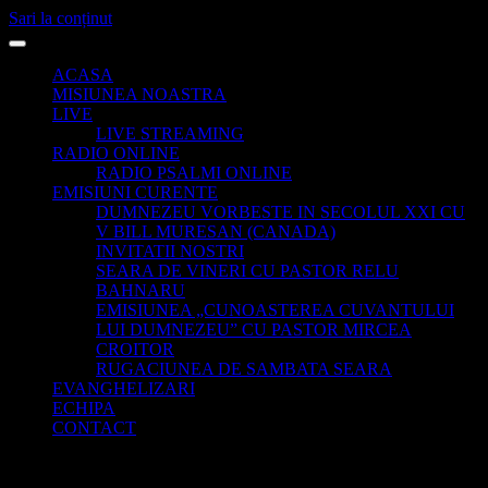
Sari la conținut
ACASA
MISIUNEA NOASTRA
LIVE
LIVE STREAMING
RADIO ONLINE
RADIO PSALMI ONLINE
EMISIUNI CURENTE
DUMNEZEU VORBESTE IN SECOLUL XXI CU
V BILL MURESAN (CANADA)
INVITATII NOSTRI
SEARA DE VINERI CU PASTOR RELU
BAHNARU
EMISIUNEA „CUNOASTEREA CUVANTULUI
LUI DUMNEZEU” CU PASTOR MIRCEA
CROITOR
RUGACIUNEA DE SAMBATA SEARA
EVANGHELIZARI
ECHIPA
CONTACT
Stake Casino – Guide Complet