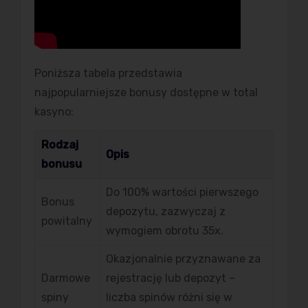
Poniższa tabela przedstawia
najpopularniejsze bonusy dostępne w total
kasyno:
Rodzaj
Opis
bonusu
Do 100% wartości pierwszego
Bonus
depozytu, zazwyczaj z
powitalny
wymogiem obrotu 35x.
Okazjonalnie przyznawane za
Darmowe
rejestrację lub depozyt –
spiny
liczba spinów różni się w