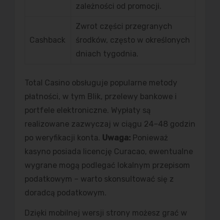
zależności od promocji.
Zwrot części przegranych
Cashback
środków, często w określonych
dniach tygodnia.
Total Casino obsługuje popularne metody
płatności, w tym Blik, przelewy bankowe i
portfele elektroniczne. Wypłaty są
realizowane zazwyczaj w ciągu 24–48 godzin
po weryfikacji konta.
Uwaga:
Ponieważ
kasyno posiada licencję Curacao, ewentualne
wygrane mogą podlegać lokalnym przepisom
podatkowym – warto skonsultować się z
doradcą podatkowym.
Dzięki mobilnej wersji strony możesz grać w