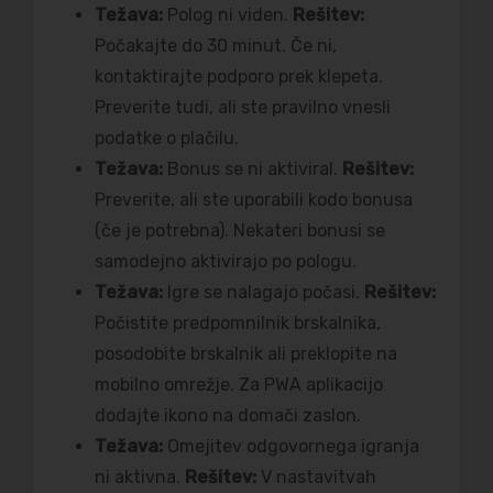
Težava:
Polog ni viden.
Rešitev:
Počakajte do 30 minut. Če ni,
kontaktirajte podporo prek klepeta.
Preverite tudi, ali ste pravilno vnesli
podatke o plačilu.
Težava:
Bonus se ni aktiviral.
Rešitev:
Preverite, ali ste uporabili kodo bonusa
(če je potrebna). Nekateri bonusi se
samodejno aktivirajo po pologu.
Težava:
Igre se nalagajo počasi.
Rešitev:
Počistite predpomnilnik brskalnika,
posodobite brskalnik ali preklopite na
mobilno omrežje. Za PWA aplikacijo
dodajte ikono na domači zaslon.
Težava:
Omejitev odgovornega igranja
ni aktivna.
Rešitev:
V nastavitvah