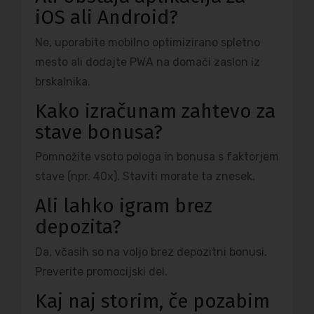
iOS ali Android?
Ne, uporabite mobilno optimizirano spletno
mesto ali dodajte PWA na domači zaslon iz
brskalnika.
Kako izračunam zahtevo za
stave bonusa?
Pomnožite vsoto pologa in bonusa s faktorjem
stave (npr. 40x). Staviti morate ta znesek.
Ali lahko igram brez
depozita?
Da, včasih so na voljo brez depozitni bonusi.
Preverite promocijski del.
Kaj naj storim, če pozabim