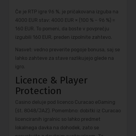
Če je RTP igre 96 %, je pričakovana izguba na
4000 EUR stav: 4000 EUR × (100 % – 96 %) =
160 EUR. To pomeni, da boste v povprečju
izgubili 160 EUR, preden izpolnite zahtevo.
Nasvet: vedno preverite pogoje bonusa, saj se
lahko zahteve za stave razlikujejo glede na
igro.
Licence & Player
Protection
Casino deluje pod licenco Curacao eGaming
(št. 8048/JAZ). Pomembno: dobitki iz Curacao
licenciranih igralnic so lahko predmet
lokalnega davka na dohodek, zato se