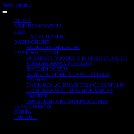
Sari la conținut
ACASA
MISIUNEA NOASTRA
LIVE
LIVE STREAMING
RADIO ONLINE
RADIO PSALMI ONLINE
EMISIUNI CURENTE
DUMNEZEU VORBESTE IN SECOLUL XXI CU
V BILL MURESAN (CANADA)
INVITATII NOSTRI
SEARA DE VINERI CU PASTOR RELU
BAHNARU
EMISIUNEA „CUNOASTEREA CUVANTULUI
LUI DUMNEZEU” CU PASTOR MIRCEA
CROITOR
RUGACIUNEA DE SAMBATA SEARA
EVANGHELIZARI
ECHIPA
CONTACT
7 Skutecznych Sposobów na