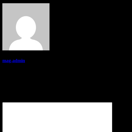
mag-admin
Lasă un răspuns
Adresa ta de email nu va fi publicată.
Câmpurile obligatorii sunt
marcate cu
*
Comentariu
*