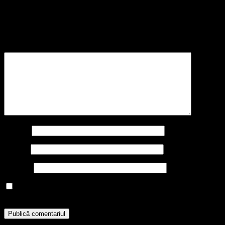
Lasă un răspuns
Adresa ta de email nu va fi publicată.
Câmpurile obligatorii sunt
marcate cu
*
Comentariu
*
Nume
*
Email
*
Site web
Salvează-mi numele, emailul și site-ul web în acest navigator
pentru data viitoare când o să comentez.