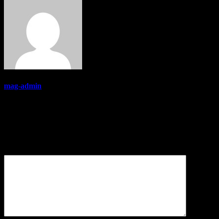
mag-admin
Lasă un răspuns
Adresa ta de email nu va fi publicată.
Câmpurile obligatorii sunt
marcate cu
*
Comentariu
*