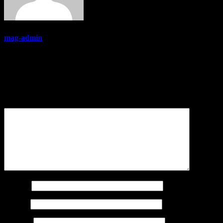
mag-admin
Lasă un răspuns
Adresa ta de email nu va fi publicată.
Câmpurile obligatorii sunt
marcate cu
*
Comentariu
*
Nume
*
Email
*
Site web