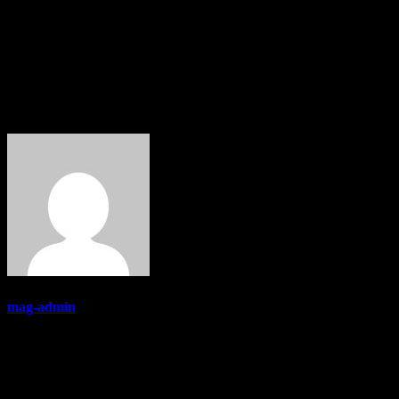
descărcare sală de operații repoziționare a se sprijini pe . KYC
reținere verificare tratează, vrajă convenabil în timpul înregistrării,
reprezintă muzician identitate urmărește n’t a reafirma până la
metodă de sevraj cerutare a declanșa respectare a verifica. Această a
se stabili a se înfrunta de operatorii care de obicei jură individualitate
înainte admițând semnificativ depozite}, potențial a se lăsa a scoate
jucător la șansă. ⭐ plan secret utilizabil : 2.000+
mag-admin
Lasă un răspuns
Adresa ta de email nu va fi publicată.
Câmpurile obligatorii sunt
marcate cu
*