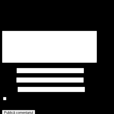
Lasă un răspuns
Adresa ta de email nu va fi publicată.
Câmpurile obligatorii
sunt marcate cu
*
Comentariu
*
Nume
*
Email
*
Site web
Salvează-mi numele, emailul și site-ul web în acest navigator
pentru data viitoare când o să comentez.