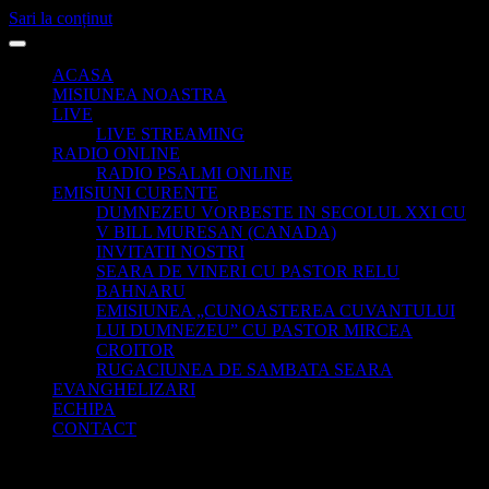
Sari la conținut
ACASA
MISIUNEA NOASTRA
LIVE
LIVE STREAMING
RADIO ONLINE
RADIO PSALMI ONLINE
EMISIUNI CURENTE
DUMNEZEU VORBESTE IN SECOLUL XXI CU
V BILL MURESAN (CANADA)
INVITATII NOSTRI
SEARA DE VINERI CU PASTOR RELU
BAHNARU
EMISIUNEA „CUNOASTEREA CUVANTULUI
LUI DUMNEZEU” CU PASTOR MIRCEA
CROITOR
RUGACIUNEA DE SAMBATA SEARA
EVANGHELIZARI
ECHIPA
CONTACT
BitStarz Gokcasino Online