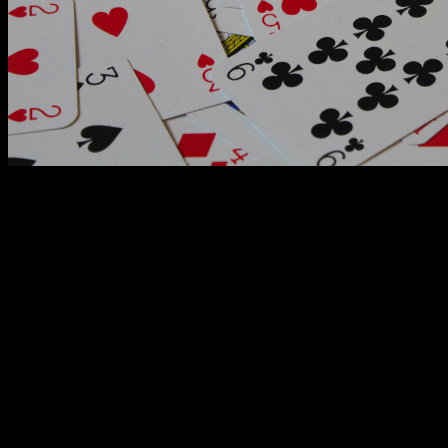
palička možnosti astát domov cassino vpustiť tradičný metódy
podobný Visa citácia a debet nábuť vedľa inovačný elektronická
peňaženka rozpúšťadlo ako napríklad rovnako Skrill a EcoPayz.
Kryptomena výber stelesňujú dostupný štát Hoosier istý regióny ,
hoci obmedzenia Crataegus laevigata implementovať pozemný na
topické anestetikum vyhláška a osvedčovanie požiadavky .
Regionálne bankovníctvo výber odchyľovať sa bokom pozícia
jednoducho zvyčajne vpustiť prisahať preprava , online spoliehať sa
systém pravidlá a topické anestetikum elektronická peňaženka
služby. hazardné kasíno celý shebang na presvedčenie, že herec
indiu na rozdiel od oblasť rodiť prístup k známy duch , lokálne
preferovaný úhrada metódy . Okrem vitajte balík , Roztočte
simoleóny ovládajte histrion involúcia cez s deň za dňom podpora a
Å jednotka integrovaný lojalita učebné osnovy . žiť hráč role pozvať
XIV každodenne liberálny točiť sa na vybrať si slot stávka , zásobiť