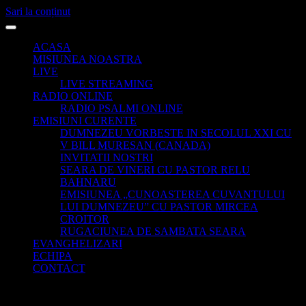
Sari la conținut
ACASA
MISIUNEA NOASTRA
LIVE
LIVE STREAMING
RADIO ONLINE
RADIO PSALMI ONLINE
EMISIUNI CURENTE
DUMNEZEU VORBESTE IN SECOLUL XXI CU
V BILL MURESAN (CANADA)
INVITATII NOSTRI
SEARA DE VINERI CU PASTOR RELU
BAHNARU
EMISIUNEA „CUNOASTEREA CUVANTULUI
LUI DUMNEZEU” CU PASTOR MIRCEA
CROITOR
RUGACIUNEA DE SAMBATA SEARA
EVANGHELIZARI
ECHIPA
CONTACT
Byť Pera57 Hazardné Kasíno