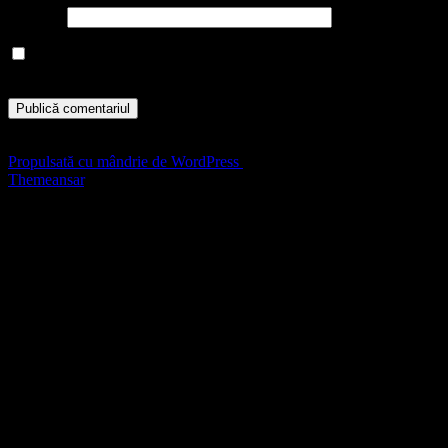
Site web
Salvează-mi numele, emailul și site-ul web în acest navigator
pentru data viitoare când o să comentez.
Niciun comentariu de arătat.
Propulsată cu mândrie de WordPress
|
Temă: Agencyup de
Themeansar
.