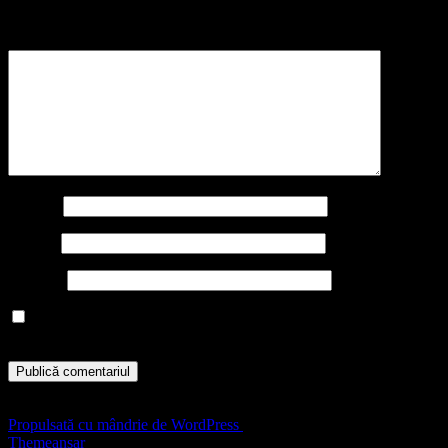
marcate cu
*
Comentariu
*
Nume
*
Email
*
Site web
Salvează-mi numele, emailul și site-ul web în acest navigator
pentru data viitoare când o să comentez.
Niciun comentariu de arătat.
Propulsată cu mândrie de WordPress
|
Temă: Agencyup de
Themeansar
.