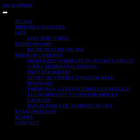
Sari la conținut
ACASA
MISIUNEA NOASTRA
LIVE
LIVE STREAMING
RADIO ONLINE
RADIO PSALMI ONLINE
EMISIUNI CURENTE
DUMNEZEU VORBESTE IN SECOLUL XXI CU
V BILL MURESAN (CANADA)
INVITATII NOSTRI
SEARA DE VINERI CU PASTOR RELU
BAHNARU
EMISIUNEA „CUNOASTEREA CUVANTULUI
LUI DUMNEZEU” CU PASTOR MIRCEA
CROITOR
RUGACIUNEA DE SAMBATA SEARA
EVANGHELIZARI
ECHIPA
CONTACT
Cá cược V League tại top nha