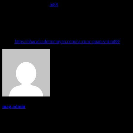
nhà cái
chi tiết nhất. Tại
m88
nhà cái sẽ cung cấp đầy đủ thông tin
và phân tích về những trận đấu và đưa ra những tỷ trọng cá độ
thích hợp nhất. Bạn có thể lệ thuộc kinh nghiệm và những con số
thống kê để chọn cửa cược mà mình cho rằng sẽ có tài năng chiến
thắng cao nhất. Chúc người dùng có 1 trải nghiệm hấp dẫn lúc chơi
cá độ quần vợt M88 nhà cái.
From:
https://nhacaicadotructuyen.com/ca-cuoc-quan-vot-m88/
mag-admin
Lasă un răspuns
Adresa ta de email nu va fi publicată.
Câmpurile obligatorii sunt