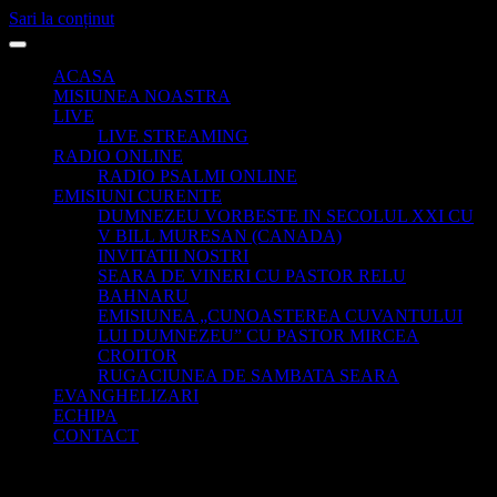
Sari la conținut
ACASA
MISIUNEA NOASTRA
LIVE
LIVE STREAMING
RADIO ONLINE
RADIO PSALMI ONLINE
EMISIUNI CURENTE
DUMNEZEU VORBESTE IN SECOLUL XXI CU
V BILL MURESAN (CANADA)
INVITATII NOSTRI
SEARA DE VINERI CU PASTOR RELU
BAHNARU
EMISIUNEA „CUNOASTEREA CUVANTULUI
LUI DUMNEZEU” CU PASTOR MIRCEA
CROITOR
RUGACIUNEA DE SAMBATA SEARA
EVANGHELIZARI
ECHIPA
CONTACT
Cá độ quần vợt M88 nhà cái –