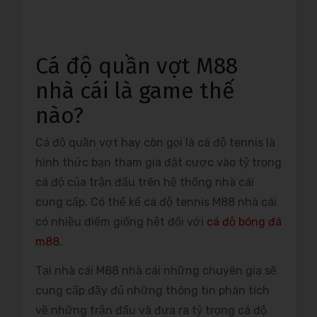
Cá độ quần vợt M88
nhà cái là game thế
nào?
Cá độ quần vợt hay còn gọi là cá độ tennis là
hình thức bạn tham gia đặt cược vào tỷ trọng
cá độ của trận đấu trên hệ thống nhà cái
cung cấp. Có thể kể cá độ tennis M88 nhà cái
có nhiều điểm giống hệt đối với
cá độ bóng đá
m88
.
Tại nhà cái M88 nhà cái những chuyên gia sẽ
cung cấp đầy đủ những thông tin phân tích
về những trận đấu và đưa ra tỷ trọng cá độ