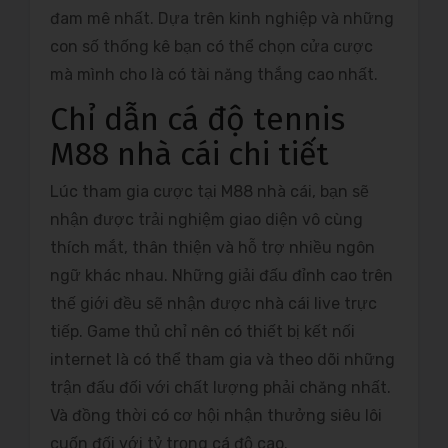
đam mê nhất. Dựa trên kinh nghiệp và những
con số thống kê bạn có thể chọn cửa cược
mà mình cho là có tài năng thắng cao nhất.
Chỉ dẫn cá độ tennis
M88 nhà cái chi tiết
Lúc tham gia cược tại M88 nhà cái, bạn sẽ
nhận được trải nghiệm giao diện vô cùng
thích mắt, thân thiện và hỗ trợ nhiều ngôn
ngữ khác nhau. Những giải đấu đỉnh cao trên
thế giới đều sẽ nhận được nhà cái live trực
tiếp. Game thủ chỉ nên có thiết bị kết nối
internet là có thể tham gia và theo dõi những
trận đấu đối với chất lượng phải chăng nhất.
Và đồng thời có cơ hội nhận thưởng siêu lôi
cuốn đối với tỷ trọng cá độ cao.