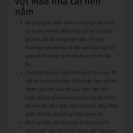
vợt M88 nhà cái nên
nắm
Những giao dịch diễn ra trong luật chơi
cá cươc tennis M88 nhà cái chỉ có hiệu
lực lúc đã đã xong trận đấu. Ví như
trường hợp trọng tài đề nghị đấu lại thì
giao dịch cũng sẽ nhận được thiết lập
lại.
Trường hợp rơi vào những ví như sau thì
tât cả cược của bạn sẽ bị huỷ: tay vợt ko
tham gia lịch đấu đã quy địn, tay vợt
hoặc đồng đội của họ rút lui hay bị tước
quyền thi đấu; biên tập vị trí thi đấu; thời
gian thi đấu gia tăng hoặc giảm đi.
Những trận đấu bị hoãn hoặc treo thì
cược đặt vẫn sẽ nhận được giữ hiệu lực