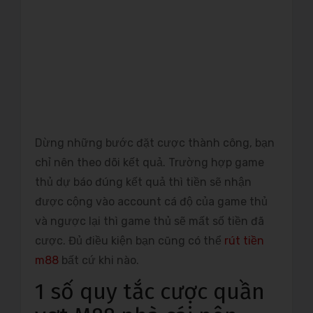
Dừng những bước đặt cược thành công, bạn
chỉ nên theo dõi kết quả. Trường hợp game
thủ dự báo đúng kết quả thì tiền sẽ nhận
được cộng vào account cá độ của game thủ
và ngược lại thì game thủ sẽ mất số tiền đã
cược. Đủ điều kiện bạn cũng có thể
rút tiền
m88
bất cứ khi nào.
1 số quy tắc cược quần