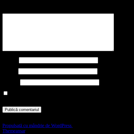
marcate cu
*
Comentariu
*
Nume
*
Email
*
Site web
Salvează-mi numele, emailul și site-ul web în acest navigator
pentru data viitoare când o să comentez.
Niciun comentariu de arătat.
Propulsată cu mândrie de WordPress
|
Temă: Agencyup de
Themeansar
.