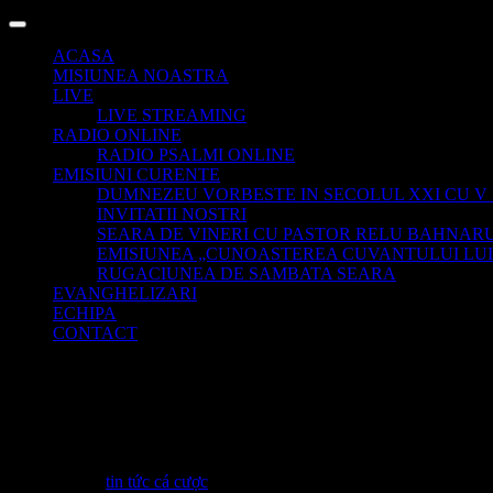
Sari
la
ACASA
conținut
MISIUNEA NOASTRA
LIVE
LIVE STREAMING
RADIO ONLINE
RADIO PSALMI ONLINE
EMISIUNI CURENTE
DUMNEZEU VORBESTE IN SECOLUL XXI CU V
INVITATII NOSTRI
SEARA DE VINERI CU PASTOR RELU BAHNAR
EMISIUNEA „CUNOASTEREA CUVANTULUI LUI
RUGACIUNEA DE SAMBATA SEARA
EVANGHELIZARI
ECHIPA
CONTACT
Casino Nhà cái m88 – M88 live c
nhacaixin.com
iun. 16, 2023
tin tức cá cược