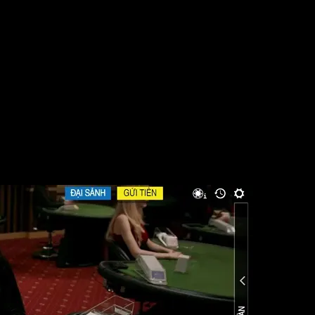
 bạc nhận được đầu tư chất lượng. Thể tích sảnh chơi thích mắt, đầy 
ại Nhà cái m88 Live casino
 người biết đến, luôn mang lại cảm xúc logic, chân thật và chân thật 