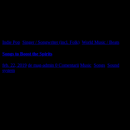
aspernatur aut odit aut fugit, sed quia consequuntur magni dolores
eos, qui ratione voluptatem sequi nesciunt, neque porro quisquam
est, qui dolorem ipsum, quia dolor sit, amet, consectetur, adipisci
velit, sed quia non numquam eius modi tempora incidunt, ut labore
et dolore magnam aliquam quaerat. oluptatem ut enim ad minima
veniam, quis nostrum exercitationem ullam corporis suscipit
laboriosam, nisi ut aliquid ex ea commodi consequatur?
Indie Pop
,
Singer / Songwriter (incl. Folk)
,
World Music / Beats
Songs to Boost the Spirits
feb. 22, 2019
de mag-admin
0 Comentarii
Music
,
Songs
,
Sound
system
D
uis autem vel eum iriure dolor in hendrerit in vulputate velit esse
molestie consequat, vel illum dolore eu feugiat nulla facilisis at vero
eros et accumsan et iusto odio dignissim qui blandit praesent
luptatum zzril delenit augue duis dolore te feugait nulla facilisi.
Lorem ipsum dolor sit amet, consectetuer adipiscing elit, sed diam
nonummy nibh euismod sed ut perspiciatis, unde omnis iste natus
error sit voluptatem accusantium doloremque laudantium, totam rem
aperiam eaque ipsa, quae ab illo inventore veritatis et quasi
architecto beatae vitae dicta sunt, explicabo. nemo enim ipsam
voluptatem, quia voluptas sit, aspernatur aut odit.