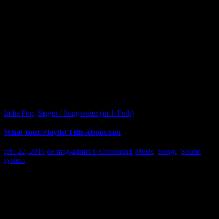
Quae ab illo inventore veritatis et quasi architecto beatae vitae dicta
sunt, explicabo. nemo enim ipsam voluptatem, quia voluptas sit,
aspernatur aut odit aut fugit, sed quia consequuntur magni dolores
eos, qui ratione voluptatem sequi nesciunt, neque porro quisquam
est, qui dolorem ipsum, quia dolor sit, amet, consectetur, adipisci
velit, sed quia non numquam eius modi tempora incidunt, ut labore
et dolore magnam aliquam quaerat. oluptatem ut enim ad minima
veniam, quis nostrum exercitationem ullam corporis suscipit
laboriosam, nisi ut aliquid ex ea commodi consequatur?
Indie Pop
,
Singer / Songwriter (incl. Folk)
What Your Playlist Tells About You
feb. 22, 2019
de mag-admin
0 Comentarii
Music
,
Songs
,
Sound
system
D
uis autem vel eum iriure dolor in hendrerit in vulputate velit esse
molestie consequat, vel illum dolore eu feugiat nulla facilisis at vero
eros et accumsan et iusto odio dignissim qui blandit praesent
luptatum zzril delenit augue duis dolore te feugait nulla facilisi.
Lorem ipsum dolor sit amet, consectetuer adipiscing elit, sed diam