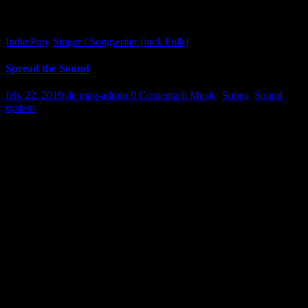
Indie Pop
,
Singer / Songwriter (incl. Folk)
Spread the Sound
feb. 22, 2019
de mag-admin
0 Comentarii
Music
,
Songs
,
Sound
system
D
uis autem vel eum iriure dolor in hendrerit in vulputate velit esse
molestie consequat, vel illum dolore eu feugiat nulla facilisis at vero
eros et accumsan et iusto odio dignissim qui blandit praesent
luptatum zzril delenit augue duis dolore te feugait nulla facilisi.
Lorem ipsum dolor sit amet, consectetuer adipiscing elit, sed diam
nonummy nibh euismod sed ut perspiciatis, unde omnis iste natus
error sit voluptatem accusantium doloremque laudantium, totam rem
aperiam eaque ipsa, quae ab illo inventore veritatis et quasi
architecto beatae vitae dicta sunt, explicabo. nemo enim ipsam
voluptatem, quia voluptas sit, aspernatur aut odit.
Qut fugit, sed quia consequuntur magni dolores eos, qui ratione
voluptatem sequi nesciunt, neque porro quisquam est, qui dolorem
ipsum, quia dolor sit, amet, consectetur, adipisci velit, sed quia non
numquam eius modi tempora incidunt, ut labore et dolore magnam