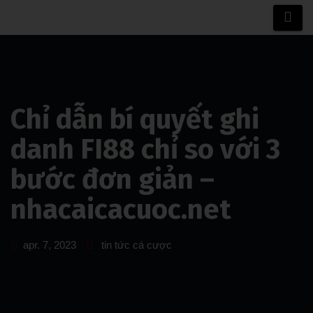
Sari
la
conținut
Chỉ dẫn bí quyết ghi
danh FI88 chỉ so với 3
bước đơn giản –
nhacaicacuoc.net
apr. 7, 2023
tin tức cá cược