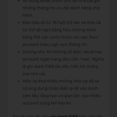
Sử dụng email chính chủ để nhà cái gửi
những thông tin ưu đãi dành riêng cho
mình.
Đảm bảo đủ từ 18 tuổi trở lên và nhà cái
có thể đề nghị bằng hữu chứng minh
bằng thẻ căn cước trước lúc xác thực
account hoặc ngờ vực thông tin.
Dường như thì những số điện, email hay
account ngân hàng đều cần “new”. Nghĩa
là ghi danh Fi88 lần đầu trên hệ thống
của nhà cái.
Hiện tại khá nhiều những nhà cái đề sẽ
có ứng dụng nhận diện ip để xác minh
xem liệu rằng bạn có gian lận, tạo nhiều
account cùng khi hay ko.
So với các chỉ dẫn
ghi danh Fi88
trên đây thì