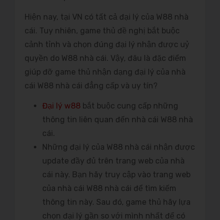
Hiện nay, tại VN có tất cả đại lý của W88 nhà
cái. Tuy nhiên, game thủ đề nghị bắt buộc
cảnh tỉnh và chọn đúng đại lý nhận được uỷ
quyền do W88 nhà cái. Vậy, đâu là đặc điểm
giúp đỡ game thủ nhận dạng đại lý của nhà
cái W88 nhà cái đẳng cấp và uy tín?
Đại lý w88
bắt buộc cung cấp những
thông tin liên quan đến nhà cái W88 nhà
cái.
Những đại lý của W88 nhà cái nhận được
update đầy đủ trên trang web của nhà
cái này. Bạn hãy truy cập vào trang web
của nhà cái W88 nhà cái để tìm kiếm
thông tin này. Sau đó, game thủ hãy lựa
chọn đại lý gần so với mình nhất để có