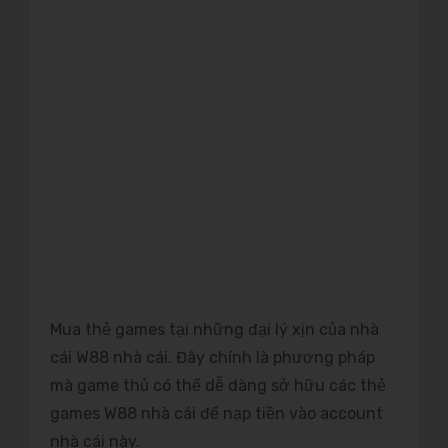
Mua thẻ games tại những đại lý xịn của nhà
cái W88 nhà cái. Đây chính là phương pháp
mà game thủ có thể dễ dàng sở hữu các thẻ
games W88 nhà cái để nạp tiền vào account
nhà cái này.