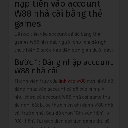
nạp tiền vào account
W88 nhà cái bằng thẻ
games
Để nạp tiền vào account cá độ bằng thẻ
games W88 nhà cái. Người chơi chỉ đề nghị
thực hiện 3 bước nạp tiền đơn giản dưới đây:
Bước 1: Đăng nhập account
W88 nhà cái
Thành viên truy cập
link vào w88
mới nhất để
đăng nhập vào account cá độ của mình. Ví
như chưa có account W88 nhà cái game thủ
đề nghị bắt buộc thực hiện ghi danh W88 nhà
cái trước nhé. Sau đó chọn “Chuyển tiền” ->
“Gửi tiền”. Tại giao diện gửi tiền game thủ sẽ