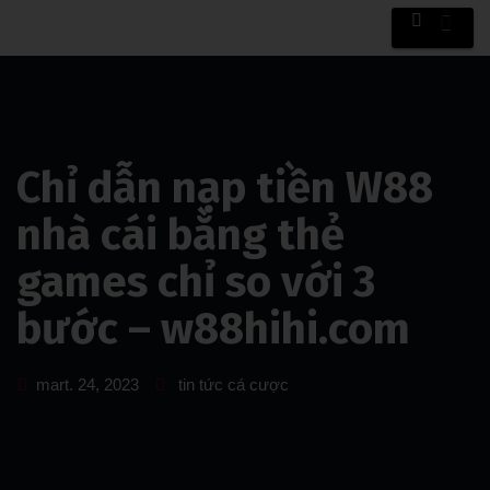
Sari
la
conținut
Chỉ dẫn nạp tiền W88
nhà cái bằng thẻ
games chỉ so với 3
bước – w88hihi.com
mart. 24, 2023
tin tức cá cược