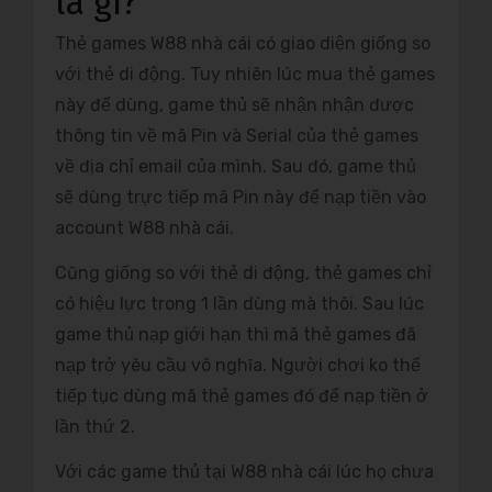
là gì?
Thẻ games W88 nhà cái có giao diện giống so
với thẻ di động. Tuy nhiên lúc mua thẻ games
này để dùng, game thủ sẽ nhận nhận được
thông tin về mã Pin và Serial của thẻ games
về địa chỉ email của mình. Sau đó, game thủ
sẽ dùng trực tiếp mã Pin này để nạp tiền vào
account W88 nhà cái.
Cũng giống so với thẻ di động, thẻ games chỉ
có hiệu lực trong 1 lần dùng mà thôi. Sau lúc
game thủ nạp giới hạn thì mã thẻ games đã
nạp trở yêu cầu vô nghĩa. Người chơi ko thể
tiếp tục dùng mã thẻ games đó để nạp tiền ở
lần thứ 2.
Với các game thủ tại W88 nhà cái lúc họ chưa