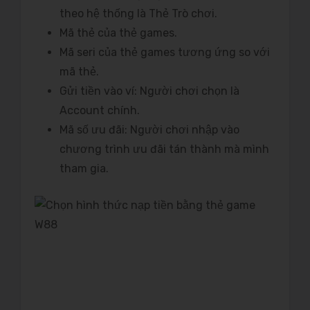
theo hệ thống là Thẻ Trò chơi.
Mã thẻ của thẻ games.
Mã seri của thẻ games tương ứng so với
mã thẻ.
Gửi tiền vào ví: Người chơi chọn là
Account chính.
Mã số ưu đãi: Người chơi nhập vào
chương trình ưu đãi tán thành mà mình
tham gia.