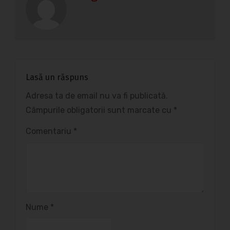
Lasă un răspuns
Adresa ta de email nu va fi publicată.
Câmpurile obligatorii sunt marcate cu
*
Comentariu
*
Nume
*