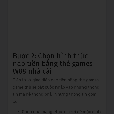
Bước 2: Chọn hình thức
nạp tiền bằng thẻ games
W88 nhà cái
Tiếp tới ở giao diện nạp tiền bằng thẻ games,
game thủ sẽ bắt buộc nhập vào những thông
tin mà hệ thống phải. Những thông tin gồm
có:
Chọn nhà mạng: Người chơi để mặc định