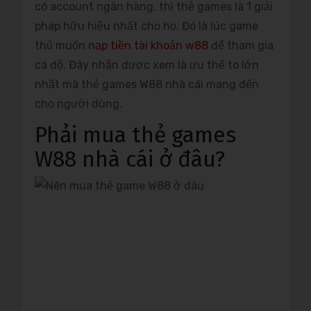
có account ngân hàng, thì thẻ games là 1 giải
pháp hữu hiệu nhất cho họ. Đó là lúc game
thủ muốn
nạp tiền tài khoản w88
để tham gia
cá độ. Đây nhận được xem là ưu thế to lớn
nhất mà thẻ games W88 nhà cái mang đến
cho người dùng.
Phải mua thẻ games
W88 nhà cái ở đâu?