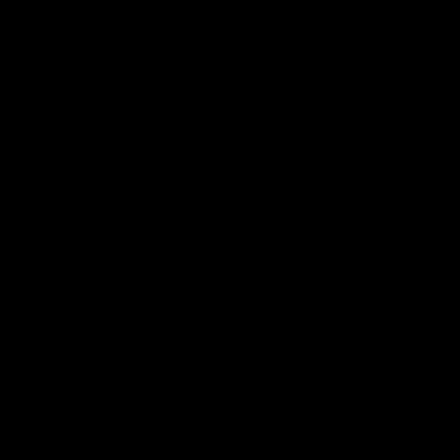
online