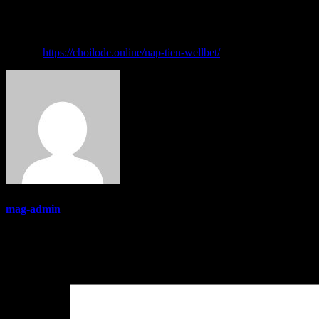
Bài viết trên đây đã chỉ dẫn
nạp tiền account Wellbet
qua ngân hàng 
các trải nghiệm thật tuyệt hảo tại nhà cái Wellbet.
Source:
https://choilode.online/nap-tien-wellbet/
mag-admin
Lasă un răspuns
Adresa ta de email nu va fi publicată.
Câmpurile obligatorii sunt marc