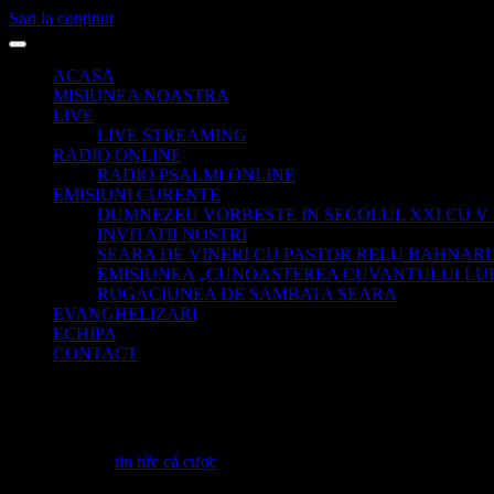
Sari la conținut
ACASA
MISIUNEA NOASTRA
LIVE
LIVE STREAMING
RADIO ONLINE
RADIO PSALMI ONLINE
EMISIUNI CURENTE
DUMNEZEU VORBESTE IN SECOLUL XXI CU V
INVITATII NOSTRI
SEARA DE VINERI CU PASTOR RELU BAHNAR
EMISIUNEA „CUNOASTEREA CUVANTULUI LUI
RUGACIUNEA DE SAMBATA SEARA
EVANGHELIZARI
ECHIPA
CONTACT
Chỉ dẫn nạp tiền Wellbet an nin
mart. 31, 2023
tin tức cá cược