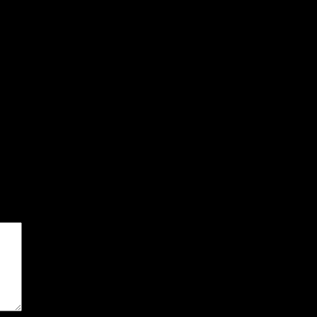
ate cu
*