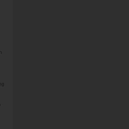
n
ng
p