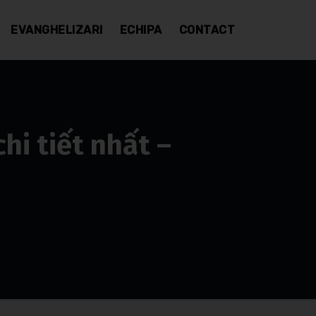
EVANGHELIZARI
ECHIPA
CONTACT
hi tiết nhất –