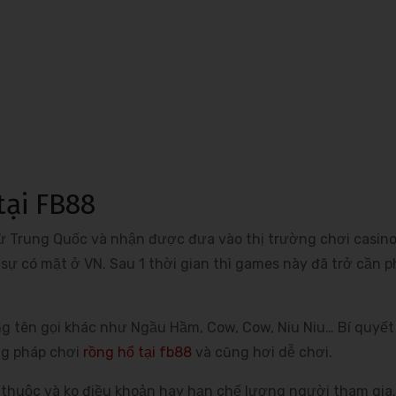
tại FB88
 từ Trung Quốc và nhận được đưa vào thị trường chơi casin
sự có mặt ở VN. Sau 1 thời gian thì games này đã trở cần p
hững tên gọi khác như Ngầu Hầm, Cow, Cow, Niu Niu… Bí quyết
ng pháp chơi
rồng hổ tại fb88
và cũng hơi dễ chơi.
n thuộc và ko điều khoản hay hạn chế lượng người tham gia.