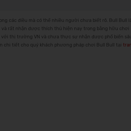
rong các điều mà có thể nhiều người chưa biết rõ. Bull Bull l
 và rất nhận được thích thú hiện nay trong bằng hữu chơi
ối với thị trường VN và chưa thực sự nhận được phổ biến sâ
ẫn chi tiết cho quý khách phương pháp chơi Bull Bull tại
tra