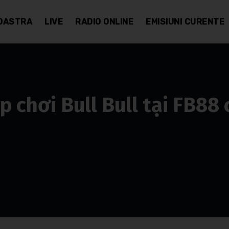
NOASTRA
LIVE
RADIO ONLINE
EMISIUNI CURENTE
chơi Bull Bull tại FB88 c