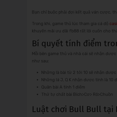
Bạn chỉ buộc phải đợi kết quả ván cược, th
Trong khi, game thủ lúc tham gia cá độ
cas
khuyến mãi ưu đãi fb88 rất lôi cuốn cho th
Bí quyết tính điểm tron
Mỗi bên game thủ và nhà cái sẽ nhận được 
như sau:
Những là bài từ 2 tới 10 sẽ nhận đượ
Những lá J, Q K nhận được tính là 10 
Quân bài A tính 1 điểm
Thứ tự chất bài Bích>Cơ> Rô>Chuồn
Luật chơi Bull Bull tại