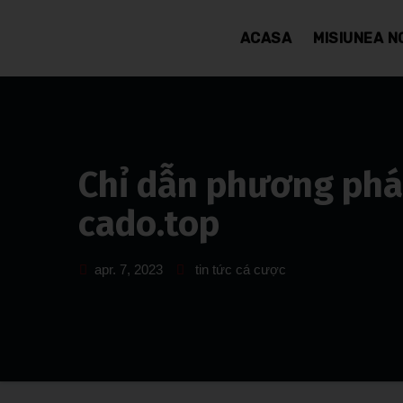
Sari
la
ACASA
MISIUNEA 
conținut
Chỉ dẫn phương pháp 
cado.top
apr. 7, 2023
tin tức cá cược