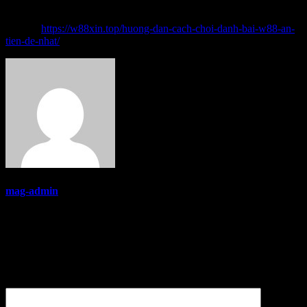
và chơi w88 online ăn tiền thật ngay hôm nay.
Source:
https://w88xin.top/huong-dan-cach-choi-danh-bai-w88-an-
tien-de-nhat/
mag-admin
Lasă un răspuns
Adresa ta de email nu va fi publicată.
Câmpurile obligatorii sunt
marcate cu
*
Comentariu
*