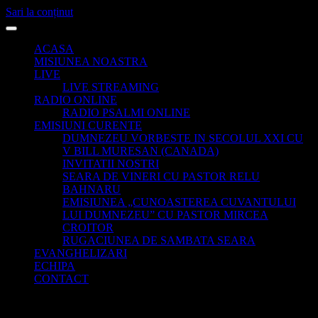
Sari la conținut
ACASA
MISIUNEA NOASTRA
LIVE
LIVE STREAMING
RADIO ONLINE
RADIO PSALMI ONLINE
EMISIUNI CURENTE
DUMNEZEU VORBESTE IN SECOLUL XXI CU
V BILL MURESAN (CANADA)
INVITATII NOSTRI
SEARA DE VINERI CU PASTOR RELU
BAHNARU
EMISIUNEA „CUNOASTEREA CUVANTULUI
LUI DUMNEZEU” CU PASTOR MIRCEA
CROITOR
RUGACIUNEA DE SAMBATA SEARA
EVANGHELIZARI
ECHIPA
CONTACT
Chỉ dẫn phương pháp chơi