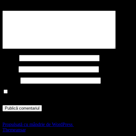
Comentariu
*
Nume
*
Email
*
Site web
Salvează-mi numele, emailul și site-ul web în acest navigator
pentru data viitoare când o să comentez.
Niciun comentariu de arătat.
Propulsată cu mândrie de WordPress
|
Temă: Agencyup de
Themeansar
.