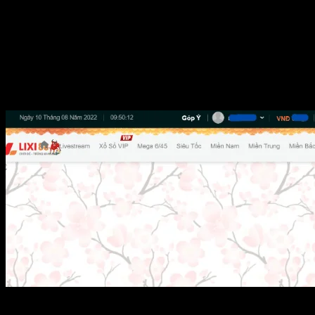
thao tác thực hiện lệnh hơi dễ dàng, bạn chỉ yêu cầu tuân theo
những bước dưới đây:
Bước 1: Đăng nhập account rút tiền Lixi88
Đầu tiên, bạn nên truy cập trang chính thống của nhà cái và thực
hiện đăng nhập vào account của mình để tiến hành lệnh rút tiền
bằng bí quyết nhấp vào mục “Rút tiền” trên thanh menu dụng cụ
Bước 2: Thêm account ngân hàng rút tiền Lixi88