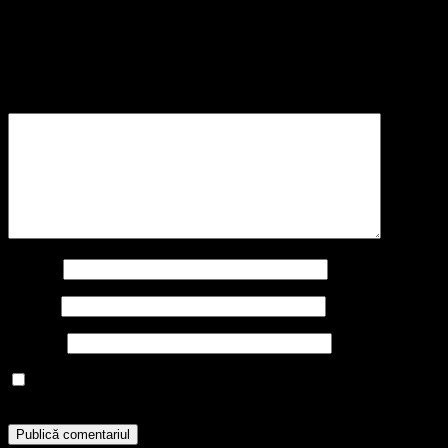
Lasă un răspuns
Adresa ta de email nu va fi publicată.
Câmpurile obligatorii sunt
marcate cu
*
Comentariu
*
Nume
*
Email
*
Site web
Salvează-mi numele, emailul și site-ul web în acest navigator
pentru data viitoare când o să comentez.