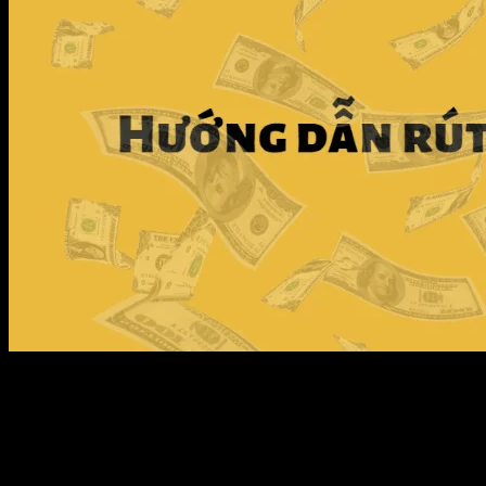
Phương pháp rút tiền Lixi88 qua account
ngân hàng
Nhà cái Lixi88 hỗ trợ bạn rút tiền qua account ngân hàng, những