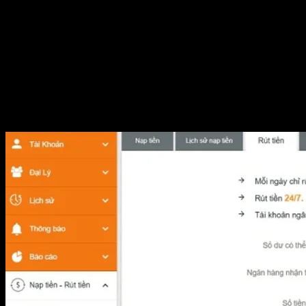
số account ngân hàng mà người chơi đã liên kết trước đó.
Tại mẫu “Số tiền rút”: Người chơi vui miệng nhập số tiền
muốn rút. (Tối thiểu là 200.000 VNĐ và tối đa là
100.000.000 VNĐ cho mỗi giao dịch)
Tại mẫu “Mật khẩu thanh toán”: Người chơi yêu cầu điền
chuẩn xác mật khẩu thanh toán đã nhập khi thêm account
ngân hàng
Sau lúc mọi thông tin đã nhận được điền chuẩn xác => Chọn xác
thực để gửi lệnh rút tiền đi.