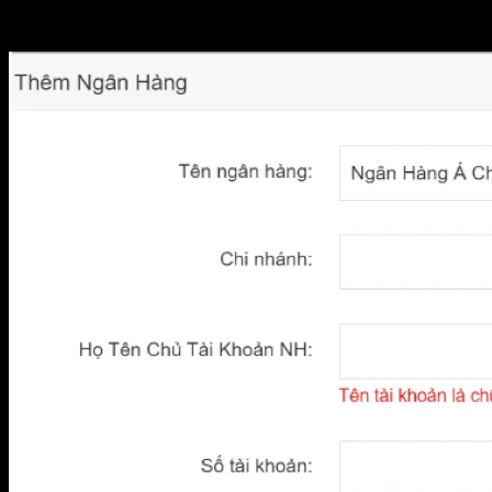
account ngân hàng của mình gồm: ngân hàng, chi nhánh, họ tên chủ
account ngân hàng, số account, mật khẩu thanh toán