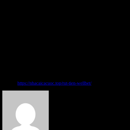
sẽ có trong account ngân hàng của game thủ rồi nhé.
Quy định và điều kiện rút tiền Wellbet
Số tiền thắng cược của từ các ván cá độ đã thực hiện dừng nhậ
ảnh hoặc thẻ tín dụng/thẻ nợ mà nhà cái cảm thấy thỏa đáng.
Ở các nơi mà nhà phát hành thẻ của game thủ cho phép, số tiền 
sẽ nhận được phát hành dưới Tên, và ở các nơi tiền gửi nhận đư
Số tiền đặt cược nhất định đề nghị gấp 1 lần số tiền đặt cọc mớ
Hầu hết những phí ngân hàng mà Wellbet đề nghị chịu bắt đầu t
trừ và bù vào các khoản trên từ số tiền thắng cược lúc trả cho
Trên đây là chỉ dẫn
rút tiền Wellbet
chi tiết nhất mà nhacaicacuoc.top
các quy định và điều kiện rút của nhà cái Wellbet nhé, hãy khám phá 
Source:
https://nhacaicacuoc.top/rut-tien-wellbet/