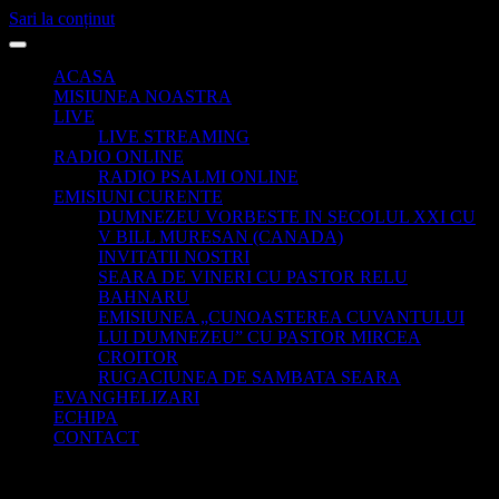
Sari la conținut
ACASA
MISIUNEA NOASTRA
LIVE
LIVE STREAMING
RADIO ONLINE
RADIO PSALMI ONLINE
EMISIUNI CURENTE
DUMNEZEU VORBESTE IN SECOLUL XXI CU
V BILL MURESAN (CANADA)
INVITATII NOSTRI
SEARA DE VINERI CU PASTOR RELU
BAHNARU
EMISIUNEA „CUNOASTEREA CUVANTULUI
LUI DUMNEZEU” CU PASTOR MIRCEA
CROITOR
RUGACIUNEA DE SAMBATA SEARA
EVANGHELIZARI
ECHIPA
CONTACT
Chỉ dẫn tải ứng dụng Nhà cái