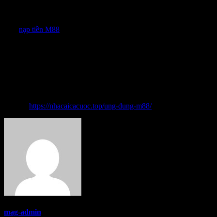
Game thủ đã cấp đầy đủ quyền cho phần mềm M88 tải của game
thủ. Trường hợp game thủ đã có account, hãy đăng nhập và thực
hiện
nạp tiền M88
để xuất phát trải nghiệm và tham gia chơi. Bây
chừ, game thủ có thể dùng phần mềm như bình thường.
So với mục đích tiện dụng và bảo mật, phần mềm Nhà cái m88 là
lựa chọn logic để game thủ có thể tham gia chơi cá độ dễ dàng hơn.
Chúc game thủ tải app Nhà cái m88 thành công và có các trải
nghiệm phấn kích, kiếm nhận được nhiều tiền. Cảm ơn game thủ đã
đọc bài viết, chúc game thủ đầu tư thành công.
Source:
https://nhacaicacuoc.top/ung-dung-m88/
mag-admin