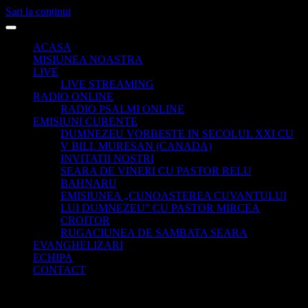
Sari la conținut
ACASA
MISIUNEA NOASTRA
LIVE
LIVE STREAMING
RADIO ONLINE
RADIO PSALMI ONLINE
EMISIUNI CURENTE
DUMNEZEU VORBESTE IN SECOLUL XXI CU
V BILL MURESAN (CANADA)
INVITATII NOSTRI
SEARA DE VINERI CU PASTOR RELU
BAHNARU
EMISIUNEA „CUNOASTEREA CUVANTULUI
LUI DUMNEZEU” CU PASTOR MIRCEA
CROITOR
RUGACIUNEA DE SAMBATA SEARA
EVANGHELIZARI
ECHIPA
CONTACT
Chỉ dẫn tạo tài khoản Mu88