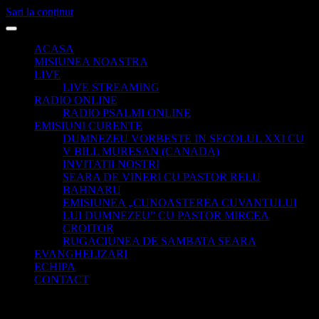
Sari la conținut
ACASA
MISIUNEA NOASTRA
LIVE
LIVE STREAMING
RADIO ONLINE
RADIO PSALMI ONLINE
EMISIUNI CURENTE
DUMNEZEU VORBESTE IN SECOLUL XXI CU
V BILL MURESAN (CANADA)
INVITATII NOSTRI
SEARA DE VINERI CU PASTOR RELU
BAHNARU
EMISIUNEA „CUNOASTEREA CUVANTULUI
LUI DUMNEZEU” CU PASTOR MIRCEA
CROITOR
RUGACIUNEA DE SAMBATA SEARA
EVANGHELIZARI
ECHIPA
CONTACT
Chuyển Quỹ, Cá Độ Bóng Đá