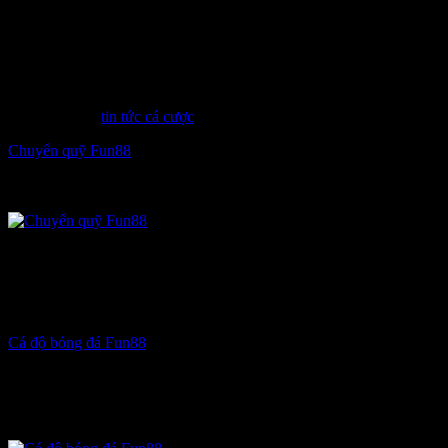
và Dota 2 Fun88: Trải Nghiệm
Không Giới Hạn
sept. 13, 2023
tin tức cá cược
Chuyển quỹ Fun88
, cá độ bóng đá Fun88, và Dota 2 Fun88 là ba
điểm đặc biệt nổi bật trên trang web cá cược Fun88, mà chúng tôi sẽ
khám phá chi tiết trong bài viết này.
Để bắt đầu trải nghiệm cá cược tại Fun88, bạn cần chuyển quỹ
Fun88 từ tài khoản ngân hàng của mình vào tài khoản Fun88. Quy
trình này thường nhanh chóng và an toàn, đảm bảo rằng bạn có tiền
để đặt cược trên trang web.
Cá độ bóng đá Fun88
là một trong những mảng chính của Fun88,
nơi bạn có thể đặt cược trên hàng trăm trận đấu bóng đá từ khắp nơi
trên thế giới. Fun88 cung cấp tỷ lệ cược cạnh tranh và nhiều tùy
chọn đặt cược, giúp bạn tham gia vào sự hấp dẫn của thế giới thể
thao.