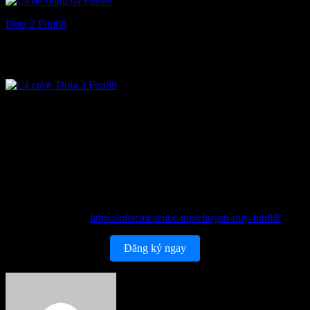
Dota 2 Fun88
là một trò chơi e-sports phổ biến và bạn có thể tham
gia cá cược trên các sự kiện Dota 2 hàng đầu. Fun88 cung cấp tỷ lệ
cược và cơ hội để bạn đặt cược vào đội yêu thích của mình trong
các giải đấu quốc tế.
Trang web Fun88 cam kết đảm bảo tính riêng tư và bảo mật của
người chơi. Ngoài ra, họ có chương trình khuyến mãi và ưu đãi
dành cho người chơi thường xuyên.
Tóm lại, Chuyển quỹ Fun88, cá độ bóng đá Fun88, và Dota 2
Fun88 đều đem lại cho bạn những trải nghiệm giải trí đỉnh cao và cơ
hội để đánh bại sòng bạc. Hãy tham gia và thử vận may của bạn
ngay hôm nay!
Nguồn tham khảo:
https://nhacaicacuoc.top/chuyen-quy-fun88/
Đăng ký ngay