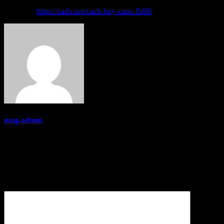
Link gốc:
https://cado.top/cach-huy-cuoc-fb88/
mag-admin
Lasă un răspuns
Adresa ta de email nu va fi publicată.
Câmpurile obligatorii sunt
marcate cu
*
Comentariu
*