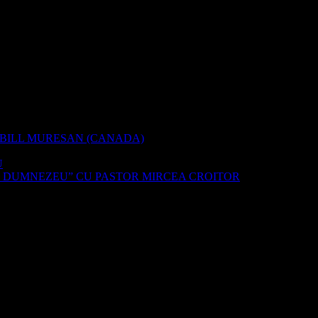
 BILL MURESAN (CANADA)
U
 DUMNEZEU” CU PASTOR MIRCEA CROITOR
t live casino – Sòng bạc trên mạ