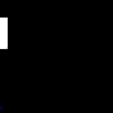
ate cu
*
ru data viitoare când o să comentez.
ar
.