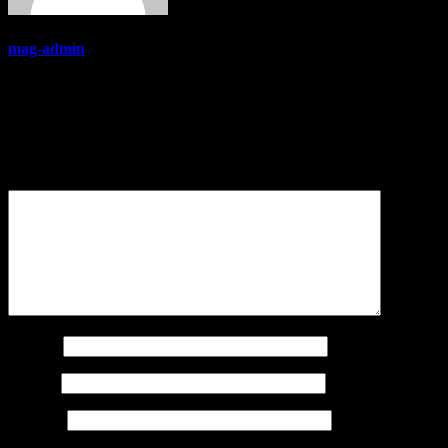
mag-admin
Lasă un răspuns
Adresa ta de email nu va fi publicată.
Câmpurile obligatorii sunt
marcate cu
*
Comentariu
*
Nume
*
Email
*
Site web