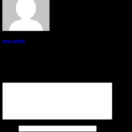
mag-admin
Lasă un răspuns
Adresa ta de email nu va fi publicată.
Câmpurile obligatorii sunt
marcate cu
*
Comentariu
*
Nume
*