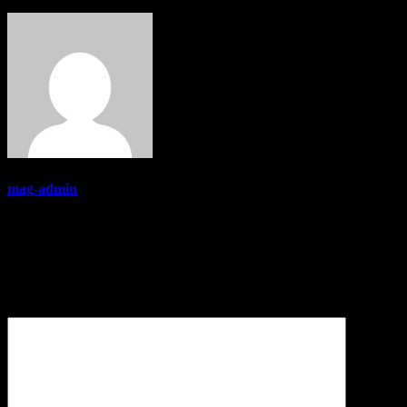
mag-admin
Lasă un răspuns
Adresa ta de email nu va fi publicată.
Câmpurile obligatorii sunt
marcate cu
*
Comentariu
*