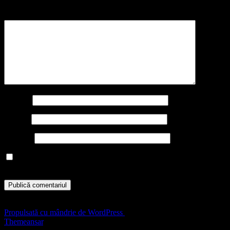
Comentariu
*
Nume
*
Email
*
Site web
Salvează-mi numele, emailul și site-ul web în acest navigator
pentru data viitoare când o să comentez.
Niciun comentariu de arătat.
Propulsată cu mândrie de WordPress
|
Temă: Agencyup de
Themeansar
.