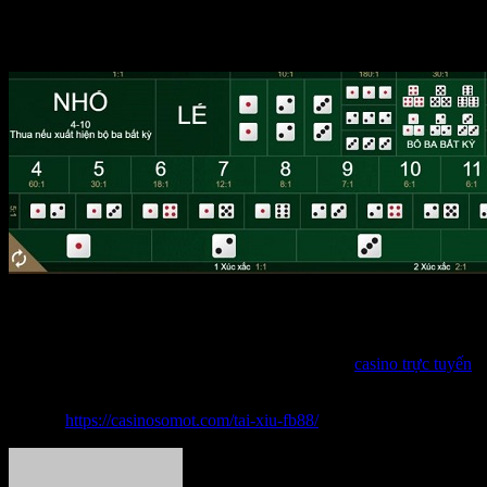
game thủ thắng cược và tỷ trọng cược là 1:1, game thủ chỉ yêu cầu
đặt cược vào lựa chọn từ 1 tới 6 và kết quả của 3 viên xúc xắc yêu
cầu có tổng điểm bằng so với số mà game thủ đã đặt cược.
Đối với các chia sẻ trên kì vọng game thủ có thể đặt cược
Tài xỉu
Fb88
thành công và biết thêm những hình thức chơi tương ứng.
Nương tựa may mắn để kiếm thật nhiều tiền thưởng về cho mình.
Theo dõi trang để biết thêm những hình thức chơi
casino trực tuyến
thu hút khác nhé.
Source:
https://casinosomot.com/tai-xiu-fb88/