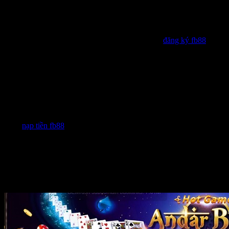
Bạn yêu cầu bắt buộc truy cập vào trang chủ chính thức của Fb88
thông qua những đường link dẫn an ninh dưới đây:
Ví như chưa có account game thủ hãy nhanh tay
đăng ký fb88
trước
lúc đi tới tham gia bất cứ game cá độ nào trên hệ thống nhà cái.
Những bước tạo tài khoản thực hiện rất nhanh và đơn giản đề nghị
game thủ có thể dễ dàng thực hiện.
Bước 2: Chọn game Tài xỉu trên Fb88
Trước lúc đi tới game game thủ đề nghị kiểm tra số dư account có
đảm bảo để tham gia cược hay ko? Ví như ko đề nghị game thủ bắt
buộc
nạp tiền fb88
lên account của mình.
Tại trang chủ, game thủ chọn mục „casino online”, người chơi sẽ
thấy nhà cái cung cấp rất nhiều sảnh chơi để lựa chọn. Tất cả những
sảnh chơi đều có sản phẩm tài xỉu như Club K, Q, J, 9, 8, có sảnh
chơi để tên game này sicbo cũng là hình thức chơi Tài xỉu đề nghị
game thủ có thể lựa chọn thoải mái.