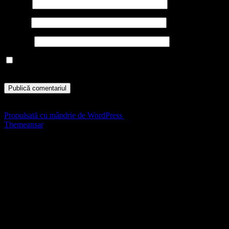
Nume
*
Email
*
Site web
Salvează-mi numele, emailul și site-ul web în acest navigator
pentru data viitoare când o să comentez.
Niciun comentariu de arătat.
Propulsată cu mândrie de WordPress
|
Temă: Agencyup de
Themeansar
.