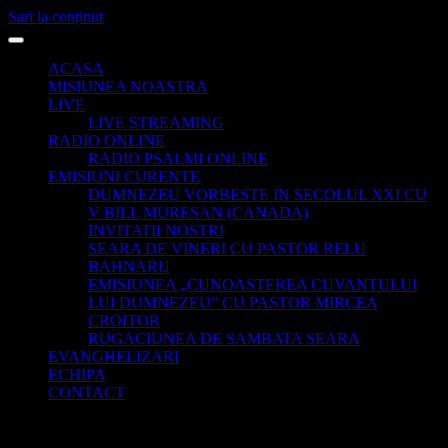
Sari la conținut
ACASA
MISIUNEA NOASTRA
LIVE
LIVE STREAMING
RADIO ONLINE
RADIO PSALMI ONLINE
EMISIUNI CURENTE
DUMNEZEU VORBESTE IN SECOLUL XXI CU
V BILL MURESAN (CANADA)
INVITATII NOSTRI
SEARA DE VINERI CU PASTOR RELU
BAHNARU
EMISIUNEA „CUNOASTEREA CUVANTULUI
LUI DUMNEZEU” CU PASTOR MIRCEA
CROITOR
RUGACIUNEA DE SAMBATA SEARA
EVANGHELIZARI
ECHIPA
CONTACT
Gioco singolo vs multiplayer: