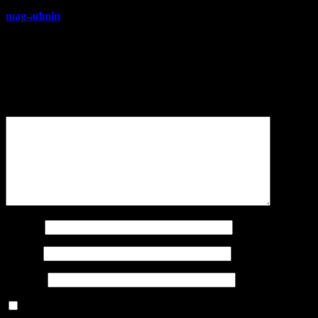
mag-admin
Lasă un răspuns
Adresa ta de email nu va fi publicată.
Câmpurile obligatorii sunt
marcate cu
*
Comentariu
*
Nume
*
Email
*
Site web
Salvează-mi numele, emailul și site-ul web în acest navigator