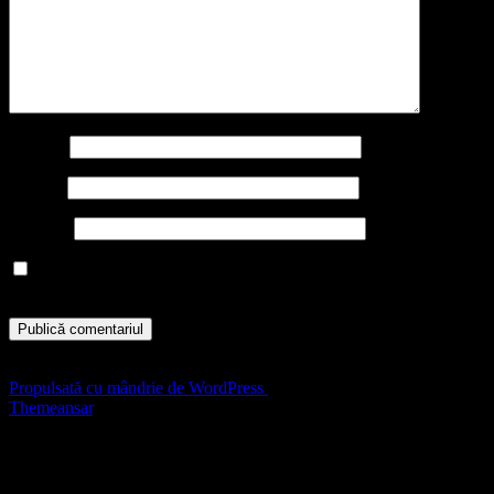
Nume
*
Email
*
Site web
Salvează-mi numele, emailul și site-ul web în acest navigator
pentru data viitoare când o să comentez.
Niciun comentariu de arătat.
Propulsată cu mândrie de WordPress
|
Temă: Agencyup de
Themeansar
.