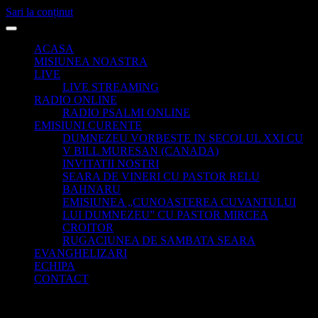
Sari la conținut
ACASA
MISIUNEA NOASTRA
LIVE
LIVE STREAMING
RADIO ONLINE
RADIO PSALMI ONLINE
EMISIUNI CURENTE
DUMNEZEU VORBESTE IN SECOLUL XXI CU
V BILL MURESAN (CANADA)
INVITATII NOSTRI
SEARA DE VINERI CU PASTOR RELU
BAHNARU
EMISIUNEA „CUNOASTEREA CUVANTULUI
LUI DUMNEZEU” CU PASTOR MIRCEA
CROITOR
RUGACIUNEA DE SAMBATA SEARA
EVANGHELIZARI
ECHIPA
CONTACT
Hingabe Verstärken