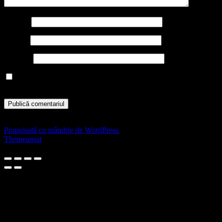
Nume
*
Email
*
Site web
Salvează-mi numele, emailul și site-ul web în acest navigator
pentru data viitoare când o să comentez.
Niciun comentariu de arătat.
Propulsată cu mândrie de WordPress
|
Temă: Agencyup de
Themeansar
.