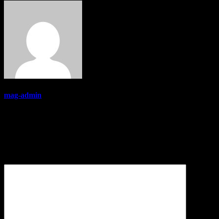
mag-admin
Lasă un răspuns
Adresa ta de email nu va fi publicată.
Câmpurile obligatorii sunt
marcate cu
*
Comentariu
*