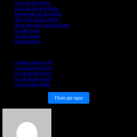
cách rút tiền 8xbet
cách rút tiền trên 8xbet
hướng dẫn rút tiền 8xbet
điều kiện rút tiền 8xbet
quên mật khẩu rút tiền 8xbet
rút tiền 8xbet
rút tiền 8xbet
rút tiền 8xbet
Bài viết liên quan:
roulette online w88
tạo tài khoản 8xbet
tạo tài khoản 8xbet
tạo tài khoản 8xbet
cách rút tiền 8xbet
Tham gia ngay