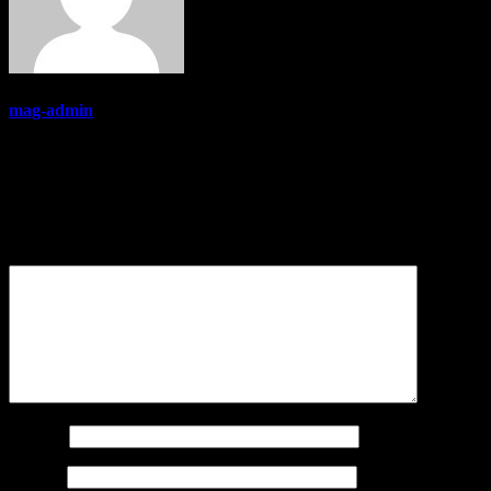
mag-admin
Lasă un răspuns
Adresa ta de email nu va fi publicată.
Câmpurile obligatorii sunt
marcate cu
*
Comentariu
*
Nume
*
Email
*