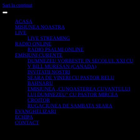
Sari la conținut
ACASA
MISIUNEA NOASTRA
LIVE
LIVE STREAMING
RADIO ONLINE
RADIO PSALMI ONLINE
EMISIUNI CURENTE
DUMNEZEU VORBESTE IN SECOLUL XXI CU
V BILL MURESAN (CANADA)
INVITATII NOSTRI
SEARA DE VINERI CU PASTOR RELU
BAHNARU
EMISIUNEA „CUNOASTEREA CUVANTULUI
LUI DUMNEZEU” CU PASTOR MIRCEA
CROITOR
RUGACIUNEA DE SAMBATA SEARA
EVANGHELIZARI
ECHIPA
CONTACT
hướng dẫn rút tiền 8xbet – Sẵn