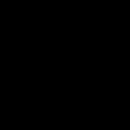
 rasantem Spielspaß